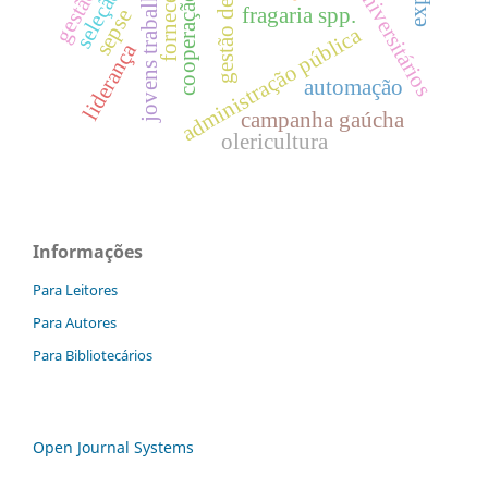
gestão de pessoas
jovens trabalhadores
fornecedor
seleção.
universitários
cooperação
fragaria spp.
sepse
administração pública
liderança
automação
campanha gaúcha
olericultura
Informações
Para Leitores
Para Autores
Para Bibliotecários
Open Journal Systems