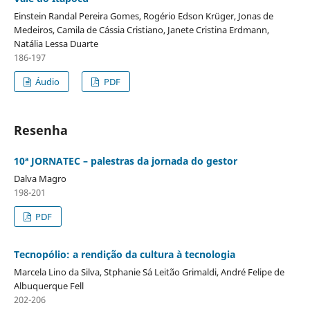
Einstein Randal Pereira Gomes, Rogério Edson Krüger, Jonas de
Medeiros, Camila de Cássia Cristiano, Janete Cristina Erdmann,
Natália Lessa Duarte
186-197
Áudio
PDF
Resenha
10ª JORNATEC – palestras da jornada do gestor
Dalva Magro
198-201
PDF
Tecnopólio: a rendição da cultura à tecnologia
Marcela Lino da Silva, Stphanie Sá Leitão Grimaldi, André Felipe de
Albuquerque Fell
202-206