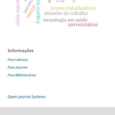
automação
clube esportivo
fragaria spp.
electre
jovens trabalhadores
desenho de trabalho
tecnologia em saúde
universitários
Informações
Para Leitores
Para Autores
Para Bibliotecários
Open Journal Systems