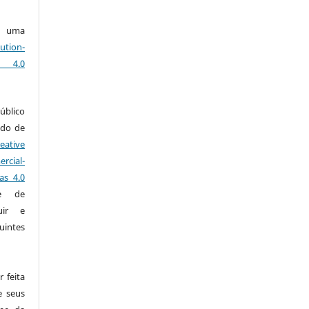
ob uma
ution-
s 4.0
úblico
ado de
eative
rcial-
as 4.0
e de
uir e
intes
 feita
e seus