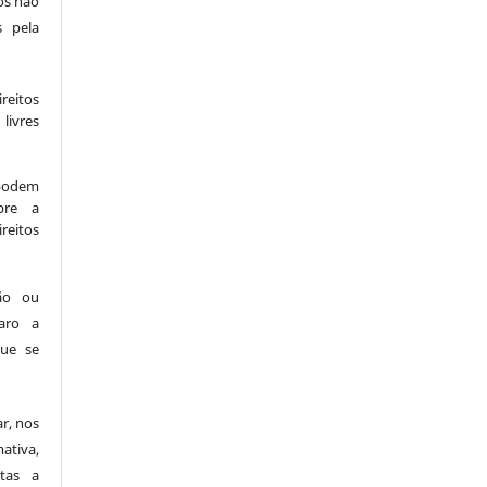
os não
s pela
reitos
livres
 podem
bre a
ireitos
ção ou
laro a
que se
ar, nos
ativa,
stas a