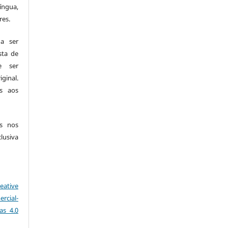
ngua,
res.
a ser
sta de
e ser
ginal.
os aos
es nos
siva
eative
rcial-
as 4.0