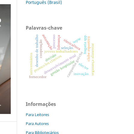
Português (Brasil)
Palavras-chave
automação
processo
fragaria spp.
desenho de trabalho
liderança
sepse
clube esportivo
olericultura
cooperação
segurança alimentar
seleção.
jovens trabalhadores
campanha gaúcha
decisão
universitários
desenvolvimento rural
protocolos clínicos
gestão hospitalar
electre
inovação.
fornecedor
Informações
Para Leitores
Para Autores
Para Bibliotecários