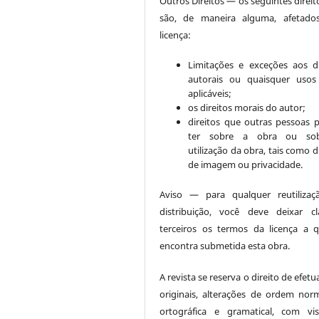
Outros Direitos — os seguintes direit
são, de maneira alguma, afetado
licença:
Limitações e exceções aos di
autorais ou quaisquer usos 
aplicáveis;
os direitos morais do autor;
direitos que outras pessoas
ter sobre a obra ou so
utilização da obra, tais como d
de imagem ou privacidade.
Aviso — para qualquer reutiliza
distribuição, você deve deixar c
terceiros os termos da licença a 
encontra submetida esta obra.
A revista se reserva o direito de efetu
originais, alterações de ordem norm
ortográfica e gramatical, com vi