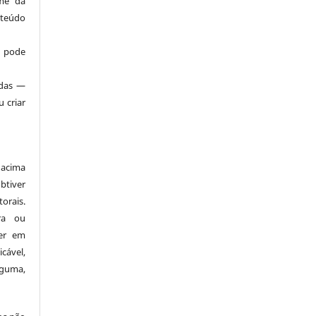
ome da
teúdo
 pode
adas —
 criar
 acima
tiver
orais.
ra ou
ver em
cável,
lguma,