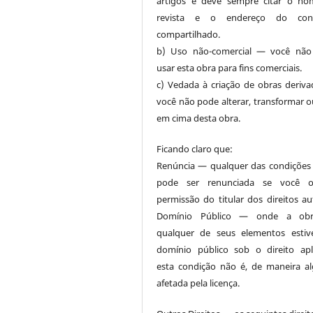
artigos e deve sempre citar o n
revista e o endereço do con
compartilhado.
b) Uso não-comercial — você não
usar esta obra para fins comerciais.
c) Vedada à criação de obras deriv
você não pode alterar, transformar ou
em cima desta obra.
Ficando claro que:
Renúncia — qualquer das condições
pode ser renunciada se você ob
permissão do titular dos direitos aut
Domínio Público — onde a ob
qualquer de seus elementos esti
domínio público sob o direito apli
esta condição não é, de maneira a
afetada pela licença.