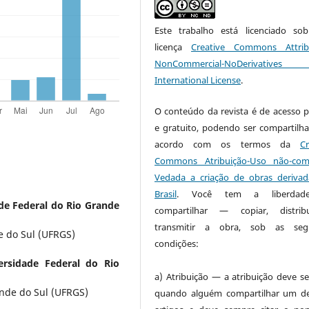
Este trabalho está licenciado s
licença
Creative Commons Attrib
NonCommercial-NoDerivative
International License
.
O conteúdo da revista é de acesso p
e gratuito, podendo ser compartilh
acordo com os termos da
Cr
Commons Atribuição-Uso não-come
Vedada a criação de obras derivad
Brasil
. Você tem a liberdad
de Federal do Rio Grande
compartilhar — copiar, distrib
transmitir a obra, sob as segu
e do Sul (UFRGS)
condições:
ersidade Federal do Rio
a) Atribuição — a atribuição deve ser
ande do Sul (UFRGS)
quando alguém compartilhar um d