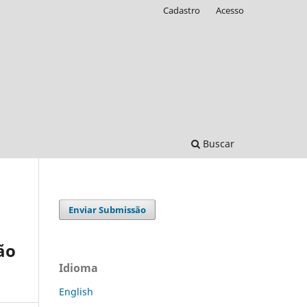
Cadastro
Acesso
Buscar
Enviar Submissão
ão
Idioma
English