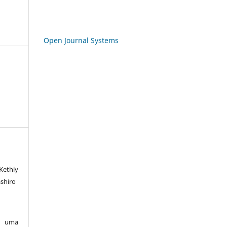
Open Journal Systems
Kethly
ashiro
ob uma