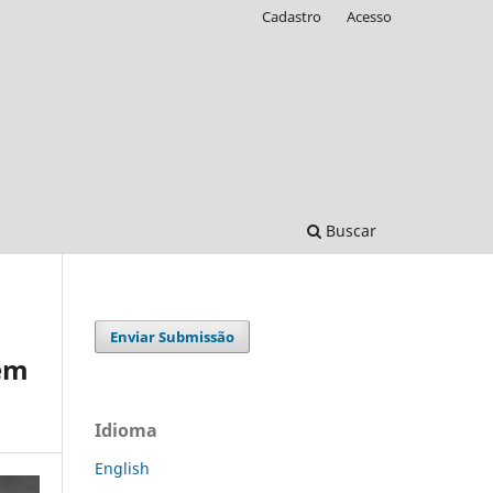
Cadastro
Acesso
Buscar
Enviar Submissão
 em
Idioma
English