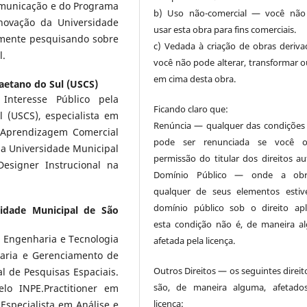
omunicação e do Programa
b) Uso não-comercial — você não
novação da Universidade
usar esta obra para fins comerciais.
lmente pesquisando sobre
c) Vedada à criação de obras deriv
l.
você não pode alterar, transformar ou
em cima desta obra.
aetano do Sul (USCS)
nteresse Público pela
Ficando claro que:
 (USCS), especialista em
Renúncia — qualquer das condições
e Aprendizagem Comercial
pode ser renunciada se você ob
a Universidade Municipal
permissão do titular dos direitos aut
esigner Instrucional na
Domínio Público — onde a ob
qualquer de seus elementos esti
domínio público sob o direito apli
sidade Municipal de São
esta condição não é, de maneira a
 Engenharia e Tecnologia
afetada pela licença.
aria e Gerenciamento de
Outros Direitos — os seguintes direit
al de Pesquisas Espaciais.
são, de maneira alguma, afetado
o INPE.Practitioner em
licença:
Especialista em Análise e