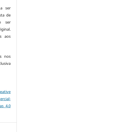
a ser
sta de
e ser
ginal.
os aos
es nos
siva
eative
rcial-
as 4.0