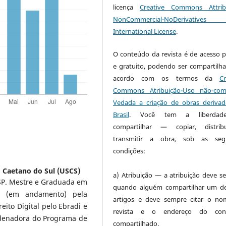
licença
Creative Commons Attrib
NonCommercial-NoDerivative
International License
.
O conteúdo da revista é de acesso p
e gratuito, podendo ser compartilh
acordo com os termos da
Cr
Commons Atribuição-Uso não-come
Vedada a criação de obras derivad
Brasil
. Você tem a liberdad
compartilhar — copiar, distrib
transmitir a obra, sob as segu
condições:
 Caetano do Sul (USCS)
a) Atribuição — a atribuição deve ser
SP. Mestre e Graduada em
quando alguém compartilhar um d
to (em andamento) pela
artigos e deve sempre citar o n
eito Digital pelo Ebradi e
revista e o endereço do con
rdenadora do Programa de
compartilhado.