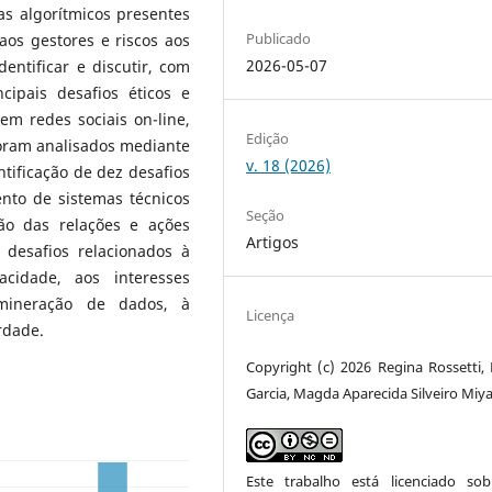
as algorítmicos presentes
Publicado
aos gestores e riscos aos
2026-05-07
dentificar e discutir, com
cipais desafios éticos e
em redes sociais on-line,
Edição
oram analisados mediante
v. 18 (2026)
ntificação de dez desafios
nto de sistemas técnicos
Seção
ão das relações e ações
Artigos
 desafios relacionados à
cidade, aos interesses
 mineração de dados, à
Licença
erdade.
Copyright (c) 2026 Regina Rossetti, 
Garcia, Magda Aparecida Silveiro Miy
Este trabalho está licenciado s