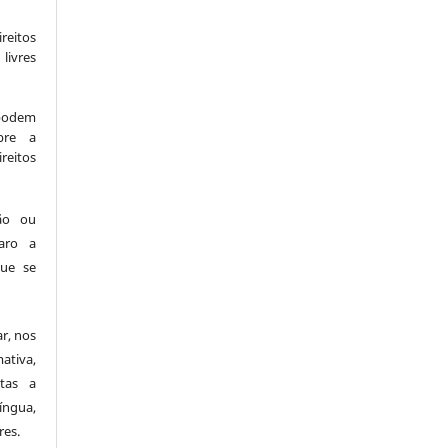
reitos
livres
 podem
bre a
ireitos
ção ou
laro a
que se
ar, nos
ativa,
stas a
ngua,
res.