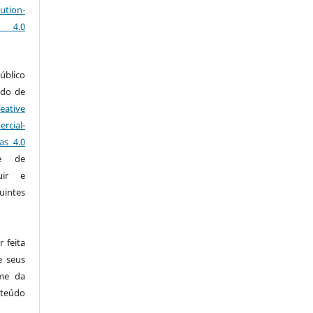
ution-
s 4.0
úblico
ado de
eative
rcial-
as 4.0
e de
uir e
intes
 feita
e seus
ome da
teúdo