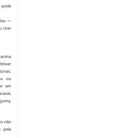
 pode
adas —
 criar
 acima
tiver
orais.
ra ou
ver em
cável,
lguma,
os não
s pela