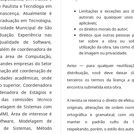
 Paulista e Tecnóloga em
Limitações e exceções aos di
nascença. Atualmente é
autorais ou quaisquer usos 
raduação em Tecnologia,
aplicáveis;
sidade Municipal de São
os direitos morais do autor;
uação. Experiência nas
direitos que outras pessoas
ter sobre a obra ou so
Qualidade de Software,
utilização da obra, tais como d
 além de coordenadora de
de imagem ou privacidade.
na área de Computação,
randes empresas do Setor
Aviso — para qualquer reutiliza
mação até coordenação de
distribuição, você deve deixar c
vidades acadêmicas, onde
terceiros os termos da licença a 
o superior, Coordenadora
encontra submetida esta obra.
denadora de Estágios e
das comissões técnico
A revista se reserva o direito de efetu
delagem de Sistemas com
originais, alterações de ordem norm
MMI. Área de interesse é
ortográfica e gramatical, com vi
oftware, Modelagem de
manter o padrão culto da lí
o de Sistemas, Método
respeitando, porém, o estilo dos auto