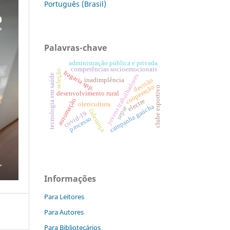
Português (Brasil)
Palavras-chave
administração pública e privada
competências socioemocionais
seleção.
fragaria spp.
tecnologia em saúde
jovens trabalhadores
inadimplência
decisão
cooperação
clube esportivo
desenvolvimento rural
automação
electre
olericultura
campanha gaúcha
sepse
liderança
covid-19
processo
Informações
Para Leitores
Para Autores
Para Bibliotecários