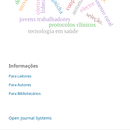
desenvolvimento rural
olericultura
automação
liderança
electre
seleção.
jovens trabalhadores
protocolos clínicos
tecnologia em saúde
Informações
Para Leitores
Para Autores
Para Bibliotecários
Open Journal Systems