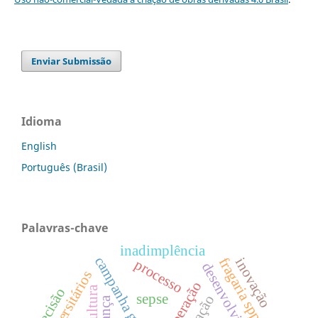
Enviar Submissão
Idioma
English
Português (Brasil)
Palavras-chave
inadimplência
campanha gaúcha
fragaria spp.
inovação
processo
universitários
cooperação
decisão
sepse