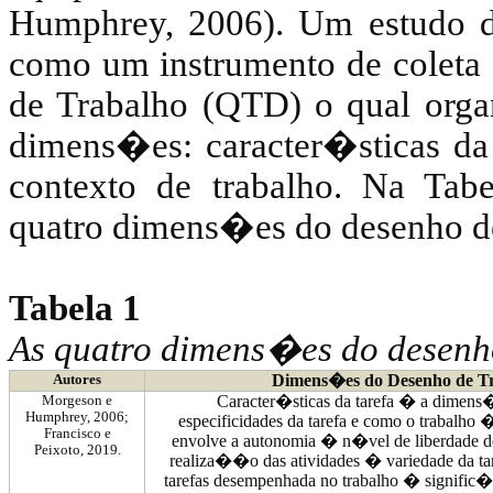
Humphrey
, 2006). Um estudo d
como um instrumento de coleta
de Trabalho (QTD) o qual orga
dimens�es: caracter�sticas da 
contexto de trabalho. Na Tab
quatro dimens�es do desenho de
Tabela 1
As quatro dimens�es do desenh
Dimens�es do Desenho de T
Autores
Caracter�sticas da tarefa � a dimen
Morgeson
e
Humphrey
, 2006;
especificidades da tarefa e como o trabalho 
Francisco e
envolve a autonomia � n�vel de liberdade 
Peixoto, 2019.
realiza��o das atividades � variedade da ta
tarefas desempenhada no trabalho � signific�