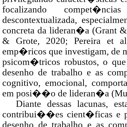
focalizando compet�ncia
descontextualizada, especialm
concreta da lideran�a (Grant 
&
Grote
, 2020; Pereira et a
emp�ricos que investigam, de 
psicom�tricos robustos, o qu
desenho de trabalho e as comp
cognitivo, emocional, comporta
em posi��o de lideran�a (
Mu
Diante dessas lacunas, est
contribui��es cient�ficas e 
desenho de trabalho e as comp