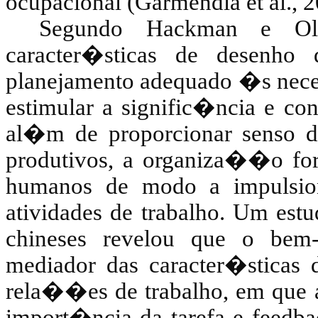
ocupacional (Garmendia et al., 2
Segundo Hackman e Ol
caracter�sticas de desenho
planejamento adequado �s necess
estimular a signific�ncia e con
al�m de proporcionar senso de
produtivos, a organiza��o fort
humanos de modo a impulsio
atividades de trabalho. Um estu
chineses revelou que o bem-
mediador das caracter�sticas
rela��es de trabalho, em que a
import�ncia da tarefa e feedba