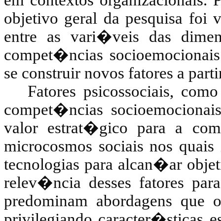
em contextos organizacionais. 
objetivo geral da pesquisa foi 
entre as vari�veis das dime
compet�ncias socioemocionais
se construir novos fatores a parti
Fatores psicossociais, com
compet�ncias socioemocionai
valor estrat�gico para a c
microcosmos sociais nos quais
tecnologias para alcan�ar objet
relev�ncia desses fatores par
predominam abordagens que os
privilegiando caracter�sticas e