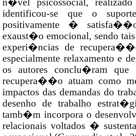
n�vel psicossocial, realizad
identificou-se que o supor
positivamente � satisfa��o
exaust�o emocional, sendo tai
experi�ncias de recupera��o
especialmente relaxamento e de
os autores conclu�ram que r
recupera��o atuam como meca
impactos das demandas do traba
desenho de trabalho estrat�
tamb�m incorpora o desenvolvi
relacionais voltados � susten