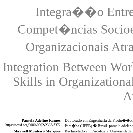
Integra��o Entre
Compet�ncias Socio
Organizacionais Atr
Integration
Between
Work
Skills in Organization
A
Pamela Adelino Ramos
Doutorado em Engenharia da Produ��o. 
https
://orcid.org/0000-0002-2383-5372
Para�ba (UFPB) � Brasil. pamela.adelin
Maxwell Monteiro Marques
Bacharelado em Psicologia. Universidade