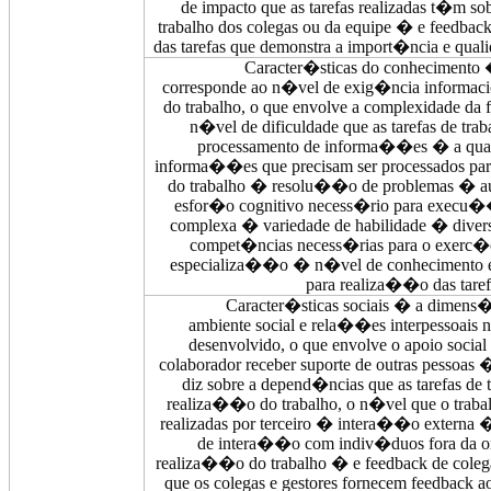
de impacto que as tarefas realizadas t�m so
trabalho dos colegas ou da equipe � e
feedbac
das tarefas que demonstra a import�ncia e qua
Caracter�sticas do conhecimento
corresponde ao n�vel de exig�ncia informaci
do trabalho, o que envolve a complexidade d
n�vel de dificuldade que as tarefas de tra
processamento de informa��es � a quan
informa��es que precisam ser processados pa
do trabalho � resolu��o de problemas � aute
esfor�o cognitivo necess�rio para execu��
complexa � variedade de habilidade � divers
compet�ncias necess�rias para o exerc�c
especializa��o � n�vel de conhecimento e 
para realiza��o das taref
Caracter�sticas sociais � a dimens�
ambiente social e rela��es interpessoais n
desenvolvido, o que envolve o apoio soci
colaborador receber suporte de outras pessoa
diz sobre a depend�ncias que as tarefas de 
realiza��o do trabalho, o n�vel que o trabal
realizadas por terceiro � intera��o externa 
de intera��o com indiv�duos fora da 
realiza��o do trabalho � e
feedback
de coleg
que os colegas e gestores fornecem
feedback
ao