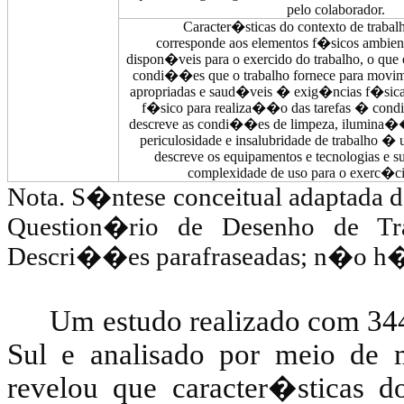
pelo colaborador.
Caracter�sticas do contexto de trab
corresponde aos elementos f�sicos ambien
dispon�veis para o exercido do trabalho, o qu
condi��es que o trabalho fornece para movime
apropriadas e saud�veis � exig�ncias f�si
f�sico para realiza��o das tarefas � con
descreve as condi��es de limpeza, ilumina�
periculosidade e insalubridade de trabalho 
descreve os equipamentos e tecnologias e su
complexidade de uso para o exerc�ci
Nota.
S�ntese conceitual adaptada 
Question�rio de Desenho de Tra
Descri��es parafraseadas; n�o h� 
Um estudo realizado com 34
Sul e analisado por meio de
revelou que caracter�sticas d