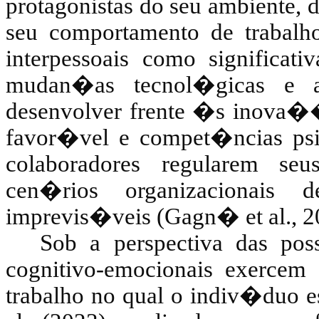
protagonistas do seu ambiente
seu comportamento de trabal
interpessoais como significa
mudan�as tecnol�gicas e a 
desenvolver frente �s inova�
favor�vel e compet�ncias ps
colaboradores regularem se
cen�rios organizacionai
imprevis�veis (
Gagn�
et al., 
Sob a perspectiva das pos
cognitivo-emocionais exerce
trabalho no qual o indiv�duo e