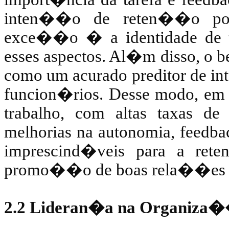
inten��o de reten��o por
exce��o � a identidade de ta
esses aspectos. Al�m disso, o b
como um acurado preditor de i
funcion�rios. Desse modo, em 
trabalho, com altas taxas de
melhorias na autonomia, feedba
imprescind�veis para a ret
promo��o de boas rela��es de 
2.2 Lideran�a na Organiza