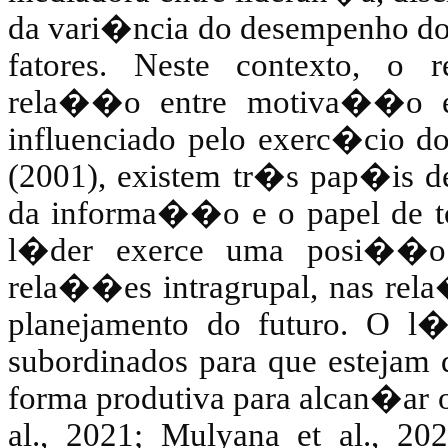
da vari�ncia do desempenho dos
fatores. Neste contexto, o r
rela��o entre motiva��o e
influenciado pelo exerc�cio d
(2001), existem tr�s pap�is d
da informa��o e o papel de to
l�der exerce uma posi��o d
rela��es intragrupal, nas rel
planejamento do futuro. O l�
subordinados para que estejam d
forma produtiva para alcan�ar o
al., 2021;
Mulyana
et al., 202