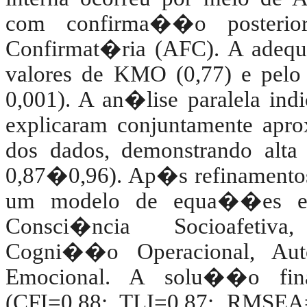
com confirma��o posterio
Confirmat�ria (AFC). A adequ
valores de KMO (0,77) e pelo t
0,001). A an�lise paralela indi
explicaram conjuntamente apr
dos dados, demonstrando alta
0,87�0,96). Ap�s refinamentos 
um modelo de equa��es estru
Consci�ncia Socioafetiva
Cogni��o Operacional, Auto
Emocional. A solu��o final
(CFI=0,88; TLI=0,87; RMSEA