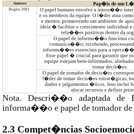
Autores
Pap�is de um L�
Bogler
, 2001.
O papel humano envolve a intera��o inter
e os membros da equipe. O l�der atua como 
e mentor, promovendo um ambiente de apo
ideia � facilitar o crescimento individual 
rela��es positivas dentro da o
O papel de informa��o funciona co
comunica��o; recebendo, processand
informa��es essenciais para a opera�
Esse papel � crucial para garantir que 
equipe estejam bem-informados, alinhados
tomar decis�es.
O papel de tomador de decis�es correspo
l�der de tomar decis�es estrat�gicas, ba
dados e julgamentos �ticos. Isso inclui l
alocar recursos e definir prio
Nota. Descri��o adaptada de
informa��o e papel de tomador de 
2.3 Compet�ncias Socioemoci