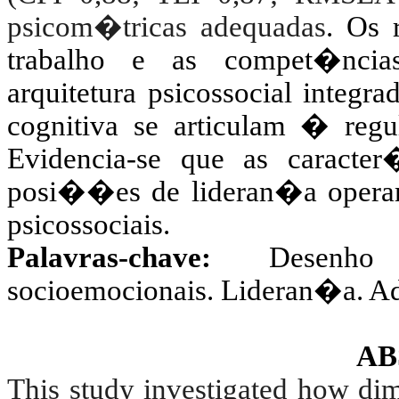
psicom�tricas adequadas
. Os 
trabalho e as compet�ncias
arquitetura psicossocial integr
cognitiva se articulam � re
Evidencia-se que as caracte
posi��es de lideran�a oper
psicossociais.
Palavras-chave:
Desenho
socioemocionais. Lideran�a. A
AB
This study investigated how dim