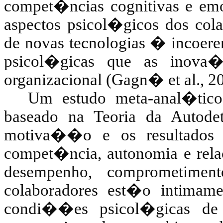
compet�ncias cognitivas e emo
aspectos psicol�gicos dos co
de novas tecnologias � incoere
psicol�gicas que as inova
organizacional (
Gagn�
et al., 2
Um estudo meta-anal�ti
baseado na Teoria da Autod
motiva��o e os resultados 
compet�ncia, autonomia e rel
desempenho, comprometiment
colaboradores est�o intimame
condi��es psicol�gicas de s