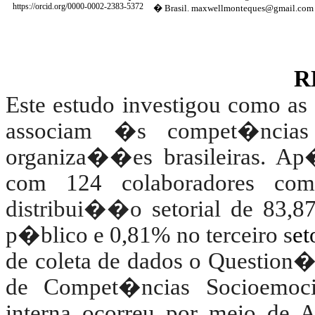
https
://orcid.org/0000-0002-2383-5372
� Brasil. maxwellmonteques@gmail.com
R
Este estudo investigou como as
associam �s compet�ncias
organiza��es brasileiras.
Ap�
com 124 colaboradores c
distribui��o
setorial de 83,
p�blico e 0,81% no terceiro s
et
de coleta de dados o Question�
de Compet�ncias Socioemoci
interna ocorreu por meio de A