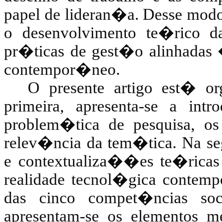
papel de lideran�a. Desse modo,
o desenvolvimento te�rico da
pr�ticas de gest�o alinhadas
contempor�neo.
O presente artigo est� o
primeira, apresenta-se a i
problem�tica de pesquisa, os
relev�ncia da tem�tica. Na s
e contextualiza��es te�ricas 
realidade tecnol�gica conte
das cinco compet�ncias soc
apresentam-se os elementos m