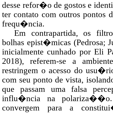
desse refor�o de gostos e ident
ter contato com outros pontos d
frequ�ncia.
Em contrapartida, os fil
bolhas epist�micas (Pedrosa; J
inicialmente cunhado por Eli 
2018), referem-se a ambient
restringem o acesso do usu�ri
com seu ponto de vista, isolan
que passam uma falsa per
influ�ncia na polariza��o.
convergem para a constitu