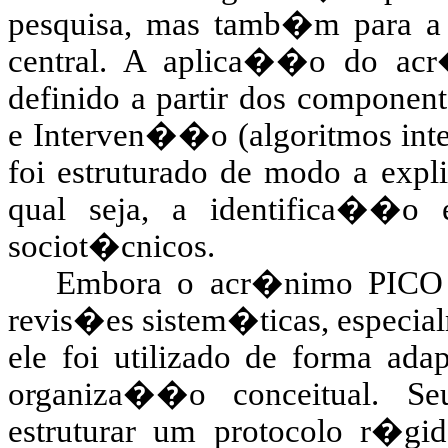
pesquisa, mas tamb�m para a
central. A aplica��o do acr
definido a partir dos componen
e Interven��o (algoritmos inte
foi estruturado de modo a expli
qual
seja
, a identifica��o 
sociot�cnicos
.
Embora o acr�nimo PICO s
revis�es sistem�ticas, especia
ele foi utilizado de forma ad
organiza��o conceitual. S
estruturar um protocolo r�g