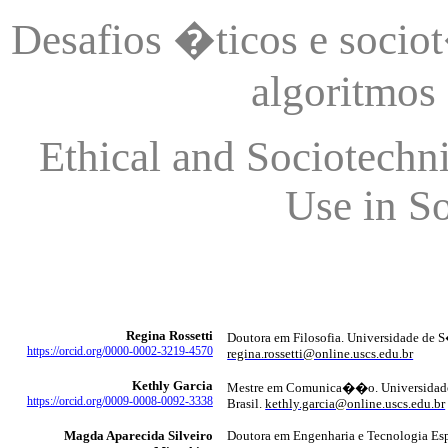
Desafios �ticos e
socio
algoritmos 
Ethical
and
Sociotechni
Use in S
Regina Rossetti
Doutora em Filosofia. Universidade de 
https://orcid.org/0000-0002-3219-4570
regina.rossetti@online.uscs.edu.br
Kethly
Garcia
Mestre em Comunica��o. Universidad
https://orcid.org/0009-0008-0092-3338
Brasil.
kethly.garcia@online.uscs.edu.br
Magda Aparecida Silveiro
Doutora em Engenharia e
Tecnologia Esp