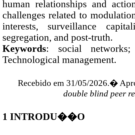
human relationships and action
challenges related to modulation
interests, surveillance capita
segregation, and post-truth.
Keywords
:
social networks
Technological
management.
Recebido em 31/05/2026.
�
Apr
double
blind
peer
r
1
INTRODU��O