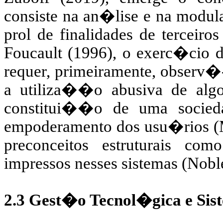
consiste na an�lise e na mo
prol de finalidades de terceir
Foucault (1996), o exerc�cio 
requer, primeiramente, observ�-
a utiliza��o abusiva de algo
constitui��o de uma socied
empoderamento
dos usu�rios (
preconceitos estruturais c
impressos nesses sistemas (
Nobl
2.3 Gest�o
Tecnol�gica e Si