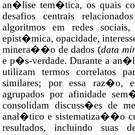
an�lise tem�tica, os quais 
desafios centrais relacio
algoritmos em redes sociai
epist�mica, opacidade, interess
minera��o de dados (
data mi
e p�s-verdade. Durante a an�lis
utilizam termos correlatos pa
similares; por essa raz�o, e
agrupados por afinidade sem�
consolidam discuss�es de mes
anal�tico e sistematiza��o cr
resultados, incluindo suas 