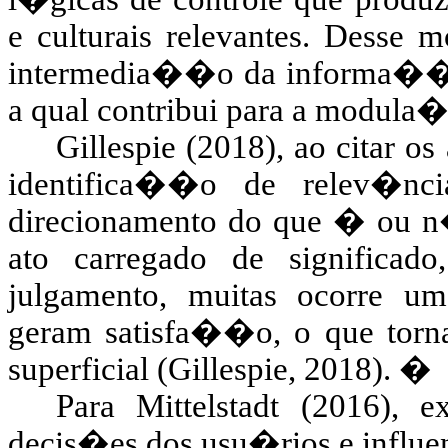
e culturais relevantes. Desse 
intermedia��o da informa��o
a qual contribui para a modula
Gillespie (2018), ao citar o
identifica��o de relev�nc
direcionamento do que � ou 
ato carregado de significa
julgamento, muitas ocorre u
geram satisfa��o, o que torna
superficial (Gillespie, 2018).
�
Para Mittelstadt (2016), 
decis�es dos usu�rios e influe