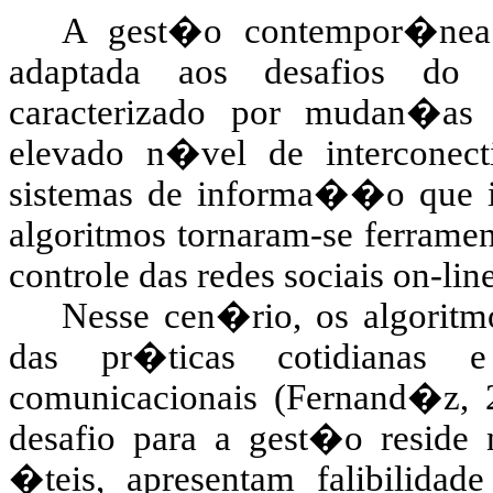
A gest�o contempor�nea
adaptada aos desafios do
caracterizado por mudan�as
elevado n�vel de interconec
sistemas de informa��o que int
algoritmos tornaram-se ferrame
controle das redes sociais on-line
Nesse cen�rio, os algoritm
das pr�ticas cotidianas
comunicacionais (
Fernand�z
,
desafio para a gest�o reside 
�teis, apresentam falibilidade