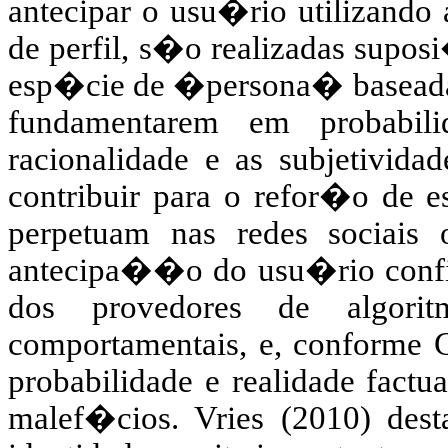
antecipar o usu�rio utilizando
de perfil, s�o realizadas su
esp�cie de �persona� baseada 
fundamentarem em probabil
racionalidade e as subjetivida
contribuir para o refor�o de e
perpetuam nas redes sociais 
antecipa��o do usu�rio config
dos provedores de algoritm
comportamentais, e, conforme G
probabilidade e realidade factu
malef�cios. Vries (2010) des