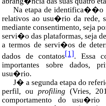
abrang�ncia das suas quatro eta
Na etapa de identifica��o d
relativos ao usu�rio da rede, s
mediante consentimento, seja po
servi�o das plataformas, seja de 
a termos de servi�os de dete
[1]
dados de contatos
. Essa co
importantes sobre dados, p
usu�rio.
J� a segunda etapa do refe
perfil, ou
profiling
(Vries, 2
comportamento do usu�rio (