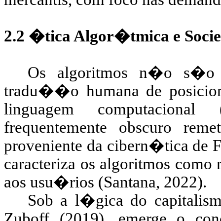
2.2 �tica Algor�tmica
e Soci
Os algoritmos n�o s�o r
tradu��o humana de posiciona
linguagem computacional 
frequentemente obscuro rem
proveniente da cibern�tica de
F
caracteriza os algoritmos como 
aos usu�rios (Santana, 2022).
Sob a l�gica do capitalis
Zuboff
(2019)
, emerge
o conc