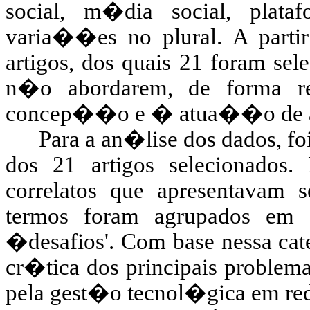
social, m�dia social, plata
varia��es no plural. A partir
artigos, dos quais 21 foram se
n�o abordarem, de forma re
concep��o e � atua��o de alg
Para a an�lise dos dados, f
dos 21 artigos selecionados. 
correlatos que apresentavam se
termos foram agrupados em 1
�desafios'. Com base nessa c
cr�tica dos principais problem
pela gest�o tecnol�gica em red