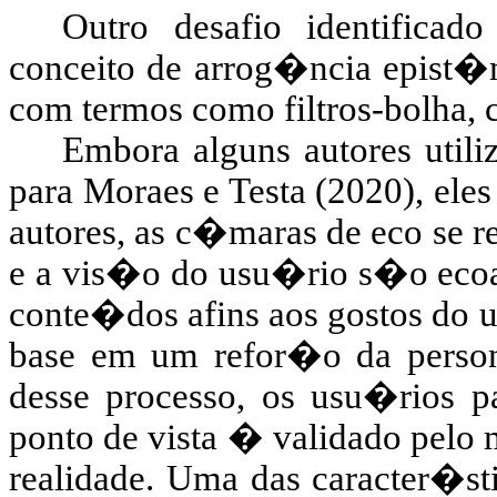
Outro desafio identificad
conceito de arrog�ncia epist�m
com termos como filtros-bolha
Embora alguns autores util
para Moraes e
Testa
(2020), eles
autores, as c�maras de eco se 
e a vis�o do usu�rio s�o ecoad
conte�dos afins aos gostos do
base em um refor�o da persona
desse processo, os usu�rios 
ponto de vista � validado pelo 
realidade. Uma das caracter�s