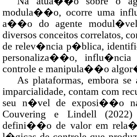
Na atua��o sobre o agen
modula��o, ocorre uma in
a��o do agente modul�vel. 
diversos conceitos correlatos, 
de relev�ncia p�blica, identi
personaliza��o, influ�ncia 
controle e manipula��o algor
As plataformas, embora se 
imparcialidade, contam com rec
seu n�vel de exposi��o na 
Couvering e Lindell (2022
defini��o de valor em rela�
l�gicas de controle que produ