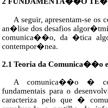
2
FUNDAMENTA��O TE�
A seguir, apresentam-se os 
an�lise dos desafios algor�tmic
comunica��o, da �tica algo
contempor�nea.
2.1 Teoria
da Comunica��o e 
A comunica��o � com
fundamentais para o desenvolv
caracteriza pelo que � comu