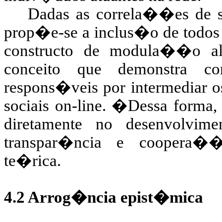
Dadas as correla��es de se
prop�e-se a inclus�o de todos
constructo de modula��o 
conceito que demonstra co
respons�veis por intermediar o
sociais on-line.
�
Dessa forma,
diretamente no desenvolvim
transpar�ncia e coopera�
te�rica.
4.2 Arrog�ncia
epist�mica