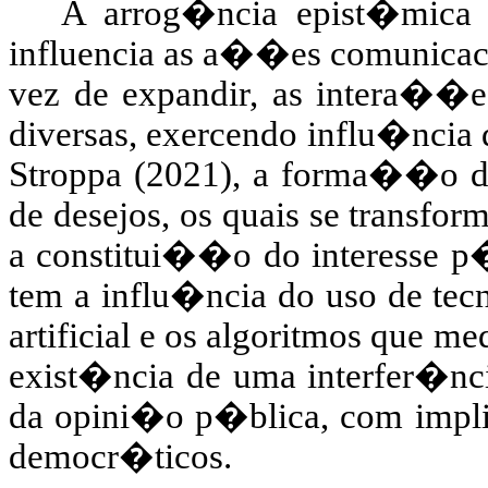
A arrog�ncia epist�mica 
influencia as a��es comunicaci
vez de expandir, as intera��e
diversas, exercendo influ�ncia
Stroppa (2021), a forma��o 
de desejos, os quais se transf
a constitui��o do interesse p
tem a influ�ncia do uso de tecn
artificial e os algoritmos que m
exist�ncia de uma interfer�nc
da opini�o p�blica, com impli
democr�ticos.