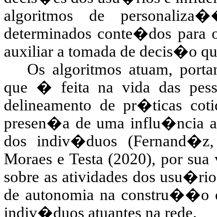
algoritmos de personaliza
determinados conte�dos para o
auxiliar a tomada de decis�o qua
Os algoritmos atuam, porta
que � feita na vida das pess
delineamento de pr�ticas cotid
presen�a de uma influ�ncia a
dos indiv�duos (Fernand�z,
Moraes e Testa (2020), por sua
sobre as atividades dos usu�rios
de autonomia na constru��o d
indiv�duos atuantes na rede.