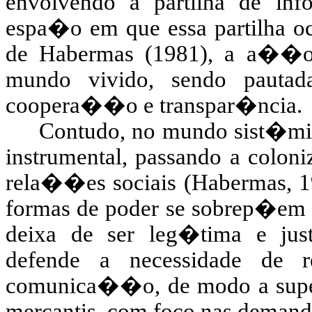
envolvendo a partilha de i
espa�o em que essa partilha oc
de Habermas (1981), a a��o 
mundo vivido, sendo pautad
coopera��o e transpar�ncia.
Contudo, no mundo sist�mi
instrumental, passando a coloni
rela��es sociais (Habermas, 19
formas de poder se sobrep�em
deixa de ser leg�tima e jus
defende a necessidade de
comunica��o, de modo a supera
mercantis, com foco nas demanda